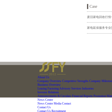
Case
废旧家电回收行情
家电延保服务专业
About Us
Company Overview
Competitive Strengths
Company Mileston
Business Overview
Leasing
Factoring
Advisory Services
Industries
Investor Relations
Announcements & Circulars
Financial Reports
Promotion Mate
News Centre
News Centre
Media Contact
Contact Us
Contact Us
Recruitment